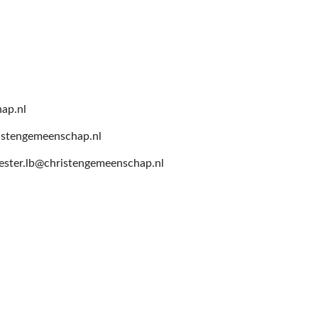
hap.nl
hristengemeenschap.nl
eester.lb@christengemeenschap.nl