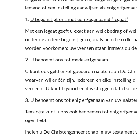
iemand of een instelling aanwijzen als enig erfgenaa
1.
U begunstigt ons met een zogenaamd “legaat”
Met een legaat geeft u exact aan welk bedrag of w
onder de andere begunstigden, zoals hen die u dierbaa
worden voorkomen: uw wensen staan immers duideli
2.
U benoemt ons tot mede-erfgenaam
U kunt ook geld en/of goederen nalaten aan De Chr
waarvan wij er één zijn. Iedereen en elke instellin
verdeeld. U kunt bijvoorbeeld vastleggen dat elke b
3.
U benoemt ons tot enig erfgenaam van uw nalat
Tenslotte kunt u ons ook benoemen tot enig erfgenaa
ogen hebt.
Indien u De Christengemeenschap in uw testament w