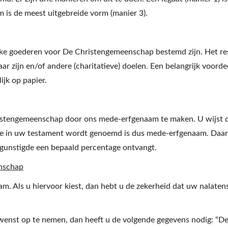
m is de meest uitgebreide vorm (manier 3).
elke goederen voor De Christengemeenschap bestemd zijn. Het re
r zijn en/of andere (charitatieve) doelen. Een belangrijk voordee
jk op papier.
istengemeenschap door ons mede-erfgenaam te maken. U wijst d
g die in uw testament wordt genoemd is dus mede-erfgenaam. Daar
egunstigde een bepaald percentage ontvangt.
enschap
m. Als u hiervoor kiest, dan hebt u de zekerheid dat uw nalate
enst op te nemen, dan heeft u de volgende gegevens nodig: “De