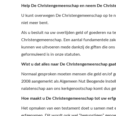
Help De Christengemeenschap en neem De Christ
U kunt overwegen De Christengemeenschap op te nem
niet meer bent.
Als u besluit na uw overlijden geld of goederen na 
Christengemeenschap. Een aantal fundamentele zaken
kunnen we uitvoeren mede dankzij de giften die ons
geformuleerd is in onze statuten.
Wist u dat alles naar De Christengemeenschap gaat 
Normaal gesproken moeten mensen die geld en/of go
2008 aangemerkt als Algemeen Nut Beogende Instellin
nalatenschap aan ons kerkgenootschap komt dus gehe
Hoe maakt u De Christengemeenschap tot uw erf
Het opmaken van een testament doet u samen met een
erfgenamen. Dit wordt ook wel “begunstigen” genoemd