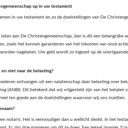
engemeenschap op in uw testament
en in uw testament en zo de doelstellingen van De Christenge
te laten aan De Christengemeenschap, dan is dit een belangrijke
, zoals het kunnen garanderen van het inkomen van onze actieve
 worden nagelaten. Uw geld wordt zo ingezet op de voortgaande 
en niet naar de belasting?
ederen ontvangen uit een nalatenschap daar belasting over beta
g (ANBI). Dit betekent dat wij vrijgesteld zijn van het betalen
el ten goede aan de doelstellingen waarvoor wij ons inzetten.
genaam?
 notaris. Het is eenvoudiger dan u wellicht denkt. In het testa
. Er zijn drie manieren om dit te doen. Een legaat (manier 1) is