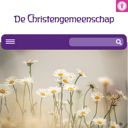
Toolb
De Christengemeenschap
Religieuze opvoeding