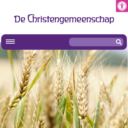
Toolb
De Christengemeenschap
In
Beweging