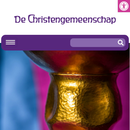
Toolb
De Christengemeenschap
Sacramenten
Mensenwijdingsdienst